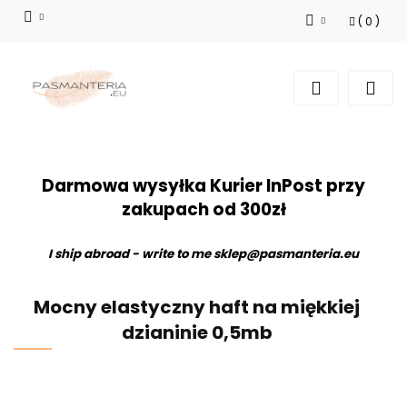
(
0
)
Zaloguj się
Zarejestruj się
Dodaj zgłoszenie
Darmowa wysyłka Kurier InPost przy
zakupach od 300zł
I ship abroad - write to me
sklep@pasmanteria.eu
Mocny elastyczny haft na miękkiej
dzianinie 0,5mb