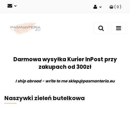
(
0
)
Zaloguj się
Zarejestruj się
Dodaj zgłoszenie
Darmowa wysyłka Kurier InPost przy
zakupach od 300zł
I ship abroad - write to me
sklep@pasmanteria.eu
Naszywki zieleń butelkowa