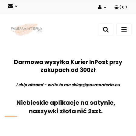
(
0
)
Zaloguj się
Zarejestruj się
Dodaj zgłoszenie
Darmowa wysyłka Kurier InPost przy
zakupach od 300zł
I ship abroad - write to me
sklep@pasmanteria.eu
Niebieskie aplikacje na satynie,
naszywki złota nić 2szt.