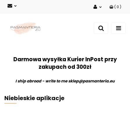
(
0
)
Zaloguj się
Zarejestruj się
Dodaj zgłoszenie
Darmowa wysyłka Kurier InPost przy
zakupach od 300zł
I ship abroad - write to me
sklep@pasmanteria.eu
Niebieskie aplikacje