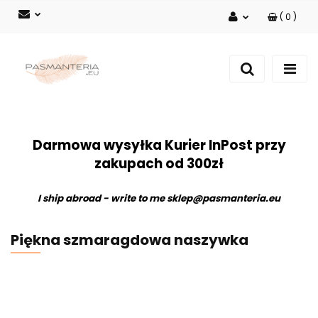
(
0
)
Zaloguj się
Zarejestruj się
Dodaj zgłoszenie
Darmowa wysyłka Kurier InPost przy
zakupach od 300zł
I ship abroad - write to me
sklep@pasmanteria.eu
Piękna szmaragdowa naszywka