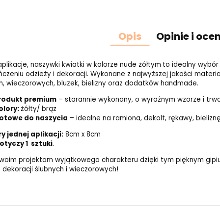
Opis
Opinie i oce
aplikacje, naszywki kwiatki w kolorze nude żółtym
to idealny wybór 
czeniu odzieży i dekoracji. Wykonane z najwyższej jakości materi
h, wieczorowych, bluzek, bielizny oraz dodatków handmade.
rodukt premium
– starannie wykonany, o wyraźnym wzorze i trwał
olory:
żółty/ brąz
otowe do naszycia
– idealne na ramiona, dekolt, rękawy, bielizn
 jednej aplikacji:
8cm x 8cm
tyczy 1 sztuki
.
woim projektom wyjątkowego charakteru dzięki tym pięknym gipiur
z dekoracji ślubnych i wieczorowych!