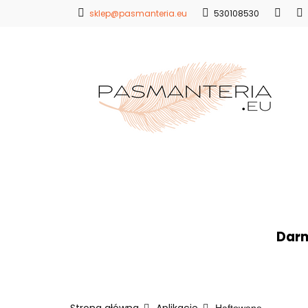
sklep@pasmanteria.eu
530108530
Strona Główna
Promocje
Blo
Strona Główna
Koronki
Hafty
Ap
Darm