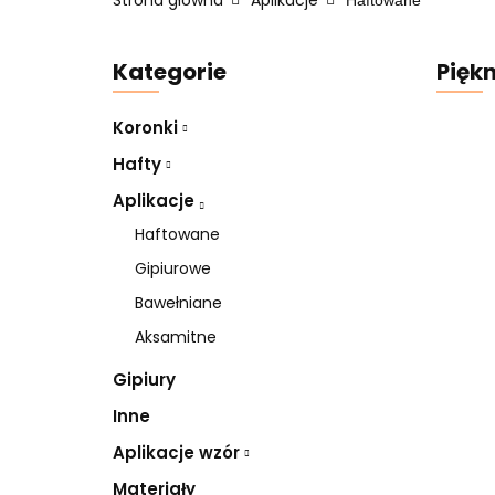
Strona główna
Aplikacje
Haftowane
Kategorie
Piękn
Koronki
Hafty
Aplikacje
Haftowane
Gipiurowe
Bawełniane
Aksamitne
Gipiury
Inne
Aplikacje wzór
Materiały