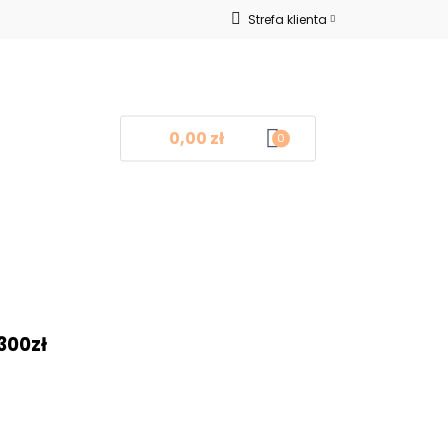
Strefa klienta
Nowości
Zaloguj się
Zarejestruj się
Dodaj zgłoszenie
0,00 zł
0
log
Kontakt
❤
300zł