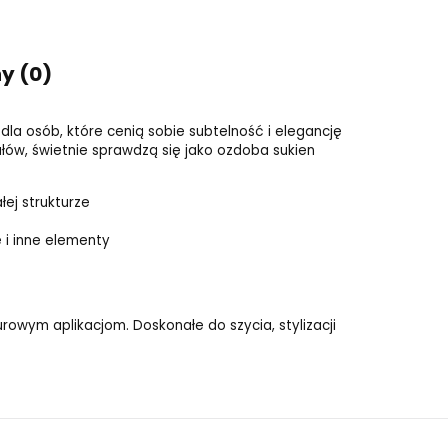
ny (0)
dla osób, które cenią sobie subtelność i elegancję
ałów, świetnie sprawdzą się jako ozdoba sukien
ej strukturze
ę i inne elementy
owym aplikacjom. Doskonałe do szycia, stylizacji