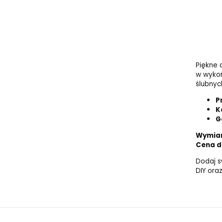
Piękne 
w wykoń
ślubnyc
P
K
G
Wymiary
Cena do
Dodaj s
DIY ora