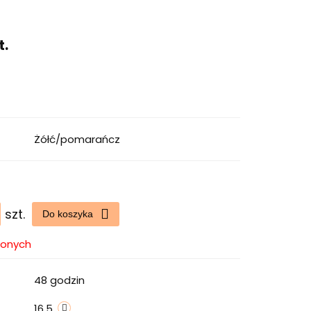
t.
Żółć/pomarańcz
szt.
Do koszyka
ionych
48 godzin
16.5