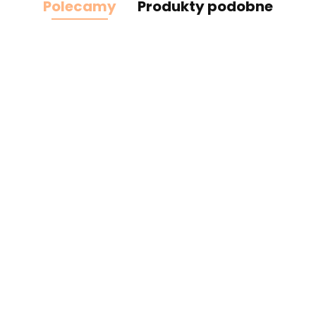
Polecamy
Produkty podobne
cz
Żółta taśma ozdobna z
Małe pomarańczowe
oczkami, sztywna 1mb
kokardki do naszycia 1szt.
2.00
0.58