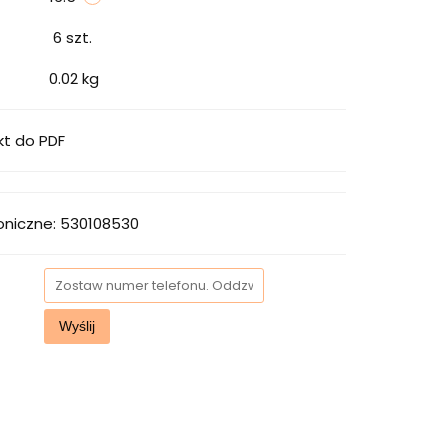
6
szt.
0.02 kg
kt do PDF
oniczne: 530108530
Wyślij