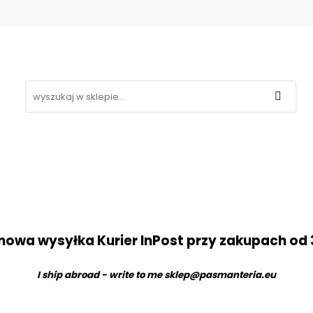
Koronki
Hafty
Aplikacje
Gipiury
Inne
g
Kontakt
❤
likacje
Gipiury
Inne
Nowości
Promocje
B
owa wysyłka Kurier InPost przy zakupach od 
I ship abroad - write to me
sklep@pasmanteria.eu