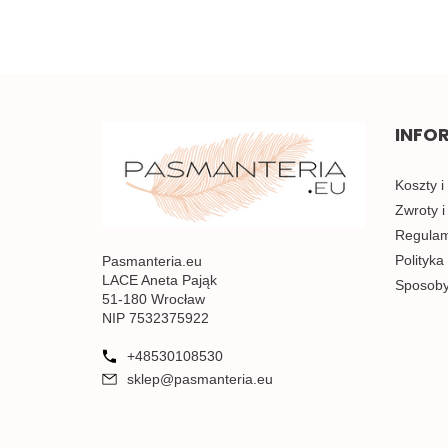
INFO
Koszty i
Zwroty i
Regulami
Polityka
Pasmanteria.eu
LACE Aneta Pająk
Sposoby
51-180 Wrocław
NIP 7532375922
+48530108530
sklep@pasmanteria.eu