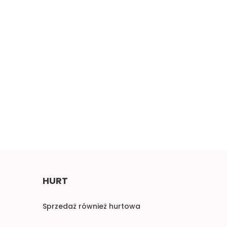
Szeroki miękki
erwony haft 0,5mb
Błękitne aplikacje,
4.50
pastelowe naszywki 1para
2.00
HURT
Sprzedaż również hurtowa