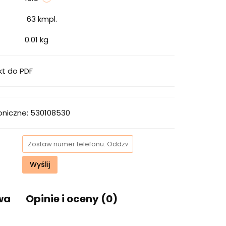
63
kmpl.
0.01 kg
kt do PDF
oniczne: 530108530
Wyślij
wa
Opinie i oceny (0)