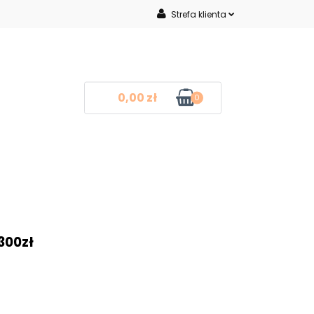
Strefa klienta
Inne
Zaloguj się
Zarejestruj się
Dodaj zgłoszenie
0,00 zł
0
mocje
Blog
Kontakt
❤
300zł