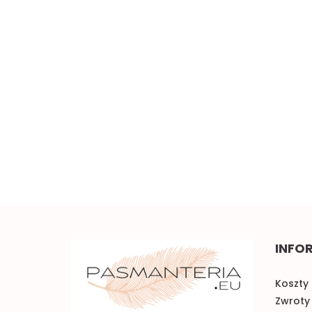
Szeroka elastyczna
koronka 0,5mb
Piękna brązowa koronka
w kwiaty 0,5mb
5.00
3.50
INFO
Koszty 
Zwroty 