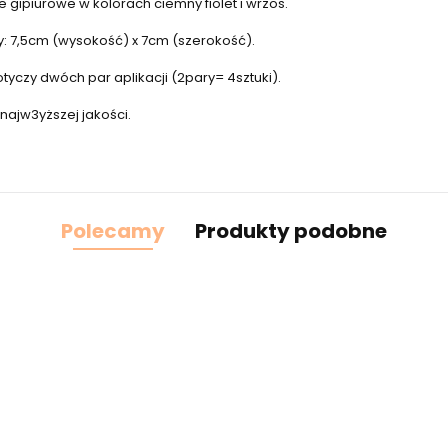
e gipiurowe w kolorach ciemny fiolet i wrzos.
: 7,5cm (wysokość) x 7cm (szerokość).
yczy dwóch par aplikacji (2pary= 4sztuki).
najw3yższej jakości.
Polecamy
Produkty podobne