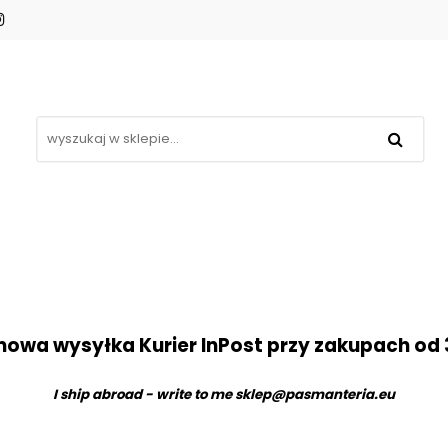
Koronki
Hafty
Aplikacje
Gipiury
omocje
Blog
Kontakt
❤
Aplikacje
Gipiury
Inne
Nowości
Pro
owa wysyłka Kurier InPost przy zakupach od 
I ship abroad - write to me
sklep@pasmanteria.eu