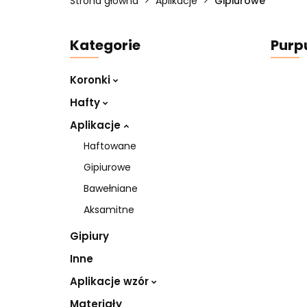
Strona główna
Aplikacje
Gipiurowe
Kategorie
Purp
Koronki
Hafty
Aplikacje
Haftowane
Gipiurowe
Bawełniane
Aksamitne
Gipiury
Inne
Aplikacje wzór
Materiały