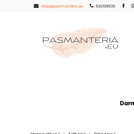
sklep@pasmanteria.eu
530108530
Strona Główna
Nowości
Pr
Strona Główna
Koronki
Hafty
Darm