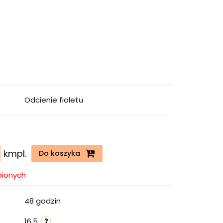
Odcienie fioletu
kmpl.
Do koszyka
bionych
48 godzin
16.5