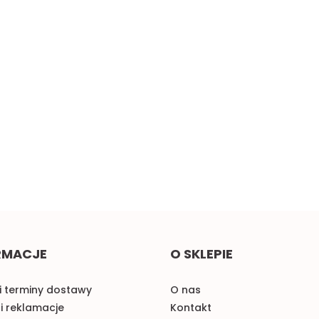
cz
Żółta taśma ozdobna z
Małe pomarańczowe
oczkami, sztywna 1mb
kokardki do naszycia 1szt.
2.00
0.58
RMACJE
O SKLEPIE
i terminy dostawy
O nas
i reklamacje
Kontakt