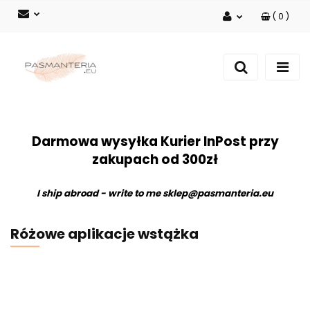
(
0
)
Zaloguj się
Zarejestruj się
Dodaj zgłoszenie
Darmowa wysyłka Kurier InPost przy
zakupach od 300zł
I ship abroad - write to me
sklep@pasmanteria.eu
Różowe aplikacje wstążka