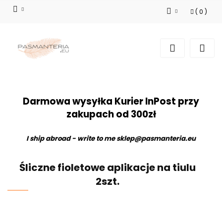
(
0
)
Zaloguj się
Zarejestruj się
Dodaj zgłoszenie
Darmowa wysyłka Kurier InPost przy
zakupach od 300zł
I ship abroad - write to me
sklep@pasmanteria.eu
Śliczne fioletowe aplikacje na tiulu
2szt.