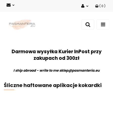
(
0
)
Zaloguj się
Zarejestruj się
Dodaj zgłoszenie
Darmowa wysyłka Kurier InPost przy
zakupach od 300zł
I ship abroad - write to me
sklep@pasmanteria.eu
Śliczne haftowane aplikacje kokardki