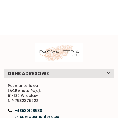
1
sztywna
kokardki do
0.58
1mb
naszycia 1szt.
DANE ADRESOWE
Pasmanteria.eu
LACE Aneta Pająk
51-180 Wrocław
NIP 7532375922
+48530108530
sklep@pasmanteria.eu