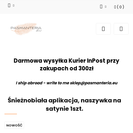
(
0
)
Zaloguj się
Zarejestruj się
Dodaj zgłoszenie
Darmowa wysyłka Kurier InPost przy
zakupach od 300zł
I ship abroad - write to me
sklep@pasmanteria.eu
Śnieżnobiała aplikacja, naszywka na
satynie 1szt.
NOWOŚĆ