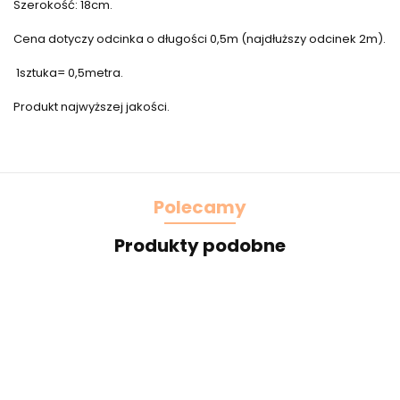
Szerokość: 18cm.
Cena dotyczy odcinka o długości 0,5m (najdłuższy odcinek 2m).
1sztuka= 0,5metra.
Produkt najwyższej jakości.
Polecamy
Produkty podobne
Piękna
Żółta
Szeroki