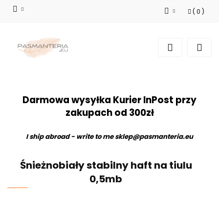
(
0
)
Zaloguj się
Zarejestruj się
Dodaj zgłoszenie
Darmowa wysyłka Kurier InPost przy
zakupach od 300zł
I ship abroad - write to me
sklep@pasmanteria.eu
Śnieżnobiały stabilny haft na tiulu
0,5mb