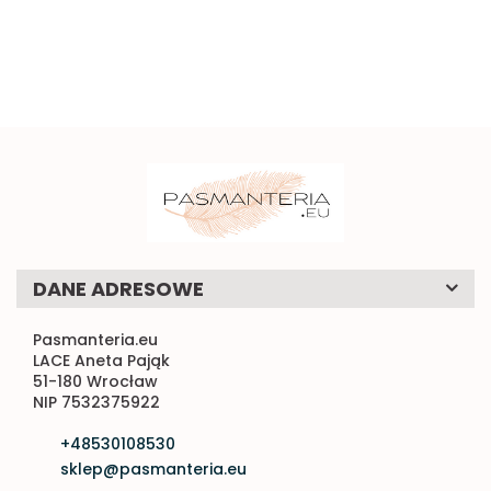
0.58
1mb
naszycia 1szt.
DANE ADRESOWE
Pasmanteria.eu
LACE Aneta Pająk
51-180 Wrocław
NIP 7532375922
+48530108530
sklep@pasmanteria.eu