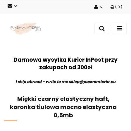
(
0
)
Zaloguj się
Zarejestruj się
Dodaj zgłoszenie
Darmowa wysyłka Kurier InPost przy
zakupach od 300zł
I ship abroad - write to me
sklep@pasmanteria.eu
Miękki czarny elastyczny haft,
koronka tiulowa mocno elastyczna
0,5mb