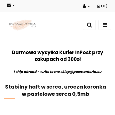
(
0
)
Zaloguj się
Zarejestruj się
Dodaj zgłoszenie
Darmowa wysyłka Kurier InPost przy
zakupach od 300zł
I ship abroad - write to me
sklep@pasmanteria.eu
Stabilny haft w serca, urocza koronka
w pastelowe serca 0,5mb