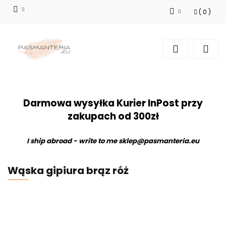
(
0
)
Zaloguj się
Zarejestruj się
Dodaj zgłoszenie
Darmowa wysyłka Kurier InPost przy
zakupach od 300zł
I ship abroad - write to me
sklep@pasmanteria.eu
Wąska gipiura brąz róż