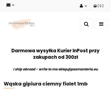
(
0
)
Zaloguj się
Zarejestruj się
Dodaj zgłoszenie
Darmowa wysyłka Kurier InPost przy
zakupach od 300zł
I ship abroad - write to me
sklep@pasmanteria.eu
Wąska gipiura ciemny fiolet 1mb