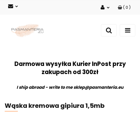
(
0
)
Zaloguj się
Zarejestruj się
Dodaj zgłoszenie
Darmowa wysyłka Kurier InPost przy
zakupach od 300zł
I ship abroad - write to me
sklep@pasmanteria.eu
Wąska kremowa gipiura 1,5mb