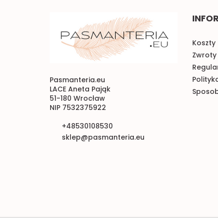
INFO
Koszty 
Zwroty 
Regulam
Polityk
Pasmanteria.eu
LACE Aneta Pająk
Sposob
51-180 Wrocław
NIP 7532375922
+48530108530
sklep@pasmanteria.eu