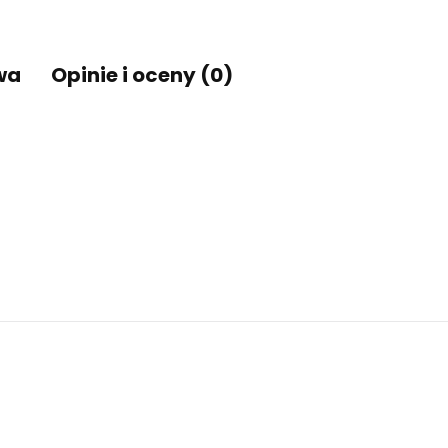
wa
Opinie i oceny (0)