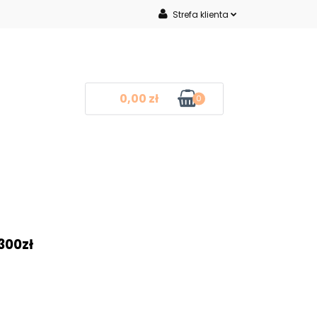
Strefa klienta
Inne
Zaloguj się
Zarejestruj się
Dodaj zgłoszenie
0,00 zł
0
mocje
Blog
Kontakt
❤
300zł