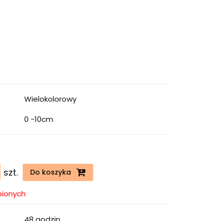
Wielokolorowy
0 -10cm
szt.
Do koszyka
bionych
48 godzin