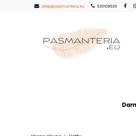
sklep@pasmanteria.eu
530108530
Strona Główna
Nowości
Pr
Strona Główna
Koronki
Hafty
Darm