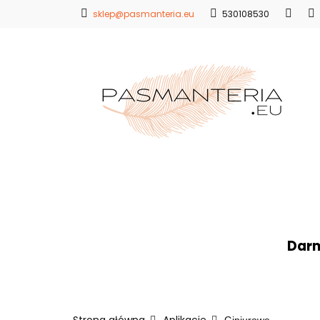
sklep@pasmanteria.eu
530108530
Strona Główna
Promocje
Blo
Strona Główna
Koronki
Hafty
Ap
Darm