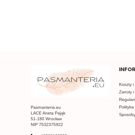
3.50
INFO
Koszty i
Zwroty i
Regulami
Polityka
Pasmanteria.eu
LACE Aneta Pająk
Sposoby
51-180 Wrocław
NIP 7532375922