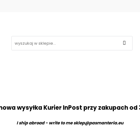
Koronki
Hafty
Aplikacje
Gipiury
Inne
g
Kontakt
❤
likacje
Gipiury
Inne
Nowości
Promocje
B
owa wysyłka Kurier InPost przy zakupach od 
I ship abroad - write to me
sklep@pasmanteria.eu