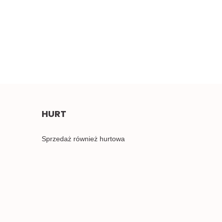
pastelowe naszywki 1para
2.00
HURT
Sprzedaż również hurtowa