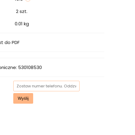
2
szt.
0.01 kg
kt do PDF
oniczne: 530108530
Wyślij