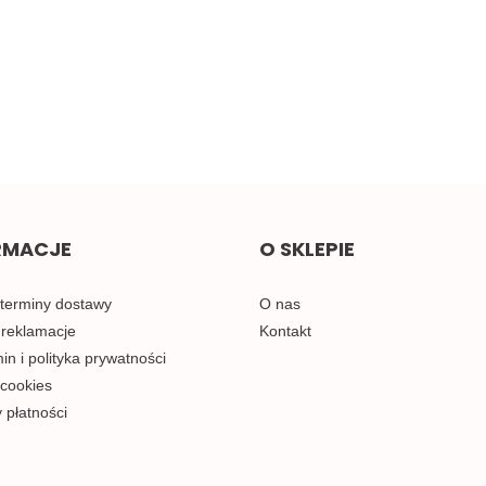
Żółta taśma ozdobna z
Małe pomarańczowe
oczkami, sztywna 1mb
kokardki do naszycia 1szt.
2.00
0.58
RMACJE
O SKLEPIE
 terminy dostawy
O nas
 reklamacje
Kontakt
n i polityka prywatności
 cookies
 płatności