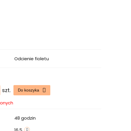
Odcienie fioletu
szt.
Do koszyka
ionych
48 godzin
16.5