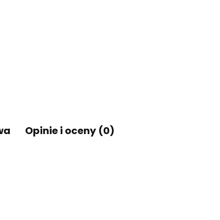
wa
Opinie i oceny (0)