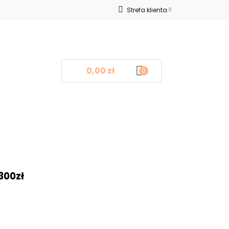
Strefa klienta
Nowości
Zaloguj się
Zarejestruj się
Dodaj zgłoszenie
0,00 zł
0
log
Kontakt
❤
300zł