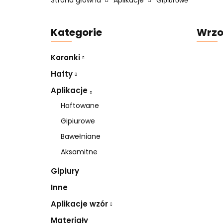
Strona główna
Aplikacje
Gipiurowe
Kategorie
Wrzo
Koronki
Hafty
Aplikacje
Haftowane
Gipiurowe
Bawełniane
Aksamitne
Gipiury
Inne
Aplikacje wzór
Materiały