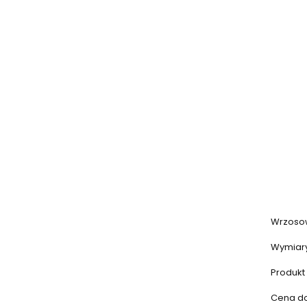
Wrzosow
Wymiary
Produkt 
Cena dot