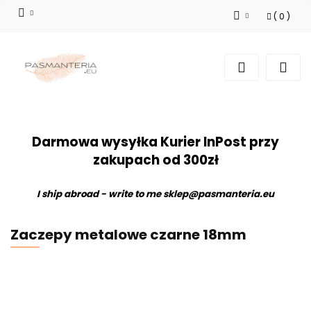
(
0
)
Zaloguj się
Zarejestruj się
Dodaj zgłoszenie
Darmowa wysyłka Kurier InPost przy
zakupach od 300zł
I ship abroad - write to me
sklep@pasmanteria.eu
Zaczepy metalowe czarne 18mm