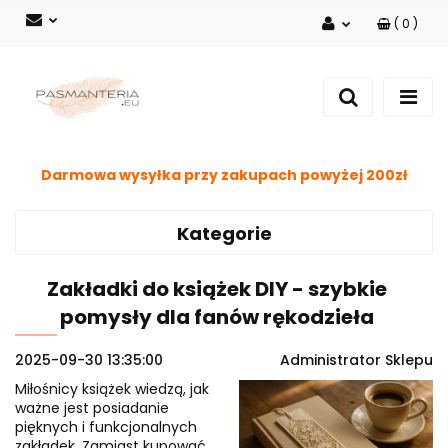
(
0
)
Zaloguj się
Zarejestruj się
Dodaj zgłoszenie
Darmowa wysyłka przy zakupach powyżej 200zł
Kategorie
Zakładki do książek DIY - szybkie
pomysły dla fanów rękodzieła
2025-09-30 13:35:00
Administrator Sklepu
Miłośnicy książek wiedzą, jak
ważne jest posiadanie
pięknych i funkcjonalnych
zakładek. Zamiast kupować