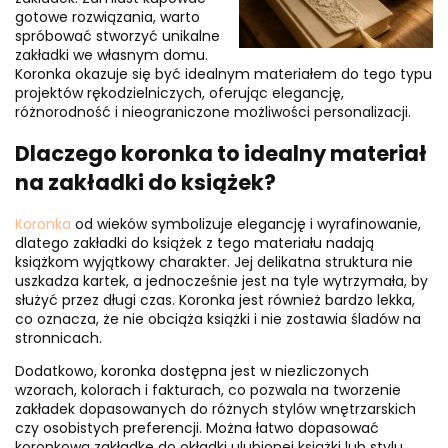
gotowe rozwiązania, warto
spróbować stworzyć unikalne
zakładki we własnym domu.
Koronka okazuje się być idealnym materiałem do tego typu
projektów rękodzielniczych, oferując elegancję,
różnorodność i nieograniczone możliwości personalizacji.
Dlaczego koronka to idealny materiał
na zakładki do książek?
Koronka
od wieków symbolizuje elegancję i wyrafinowanie,
dlatego zakładki do książek z tego materiału nadają
książkom wyjątkowy charakter. Jej delikatna struktura nie
uszkadza kartek, a jednocześnie jest na tyle wytrzymała, by
służyć przez długi czas. Koronka jest również bardzo lekka,
co oznacza, że nie obciąża książki i nie zostawia śladów na
stronnicach.
Dodatkowo, koronka dostępna jest w niezliczonych
wzorach, kolorach i fakturach, co pozwala na tworzenie
zakładek dopasowanych do różnych stylów wnętrzarskich
czy osobistych preferencji. Można łatwo dopasować
koronkową zakładkę do okładki ulubionej książki lub stylu