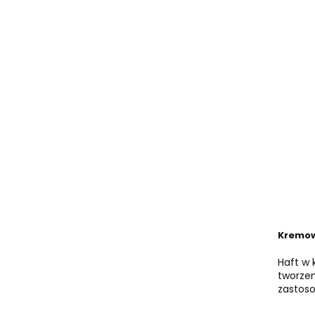
Kremow
Haft w 
tworzen
zastos