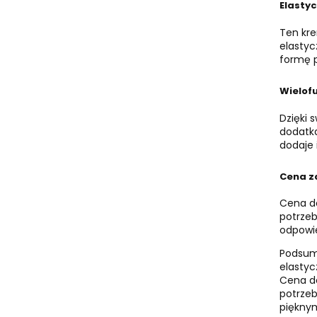
Elastyc
Ten kre
elastyc
formę p
Wielof
Dzięki 
dodatka
dodaje 
Cena z
Cena do
potrzeb
odpowie
Podsumo
elastyc
Cena do
potrzeb
piękny