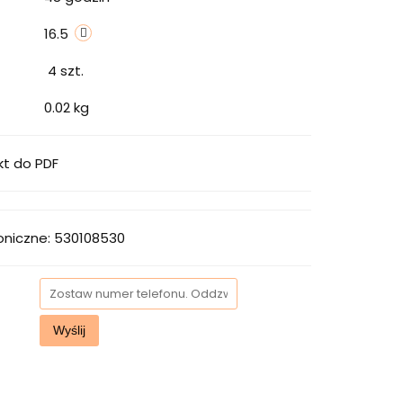
16.5
4
szt.
0.02 kg
kt do PDF
oniczne: 530108530
Wyślij