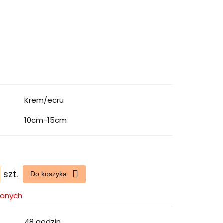
Krem/ecru
10cm-15cm
szt.
Do koszyka
ionych
48 godzin