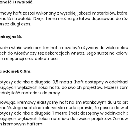
zność i trwałość.
mowy haft został wykonany z wysokiej jakości materiałów, które 
zność i trwałość. Dzięki temu można go łatwo dopasować do ró
rzez długi czas.
unkcyjność.
swoim właściwościom ten haft może być używany do wielu celów. 
ch do włosów czy też dekoracjach wnętrz. Jego subtelna kolorysty
im elegancji oraz delikatności.
a odcinek 0,5m.
tyczy odcinka o długości 0,5 metra (haft dostępny w odcinkach
ujących większych ilości haftu do swoich projektów. Możesz zamó
dnią ilość materiału do pracy.
wując, kremowy elastyczny haft na śmietankowym tiulu to produ
zność. Jego subtelna kolorystyka nude sprawia, że pasuje do wiel
tyczy odcinka o długości 1 metra (haft dostępny w odcinkach p
ujących większych ilości materiału do swoich projektów. Zamów j
m kremowym haftem!