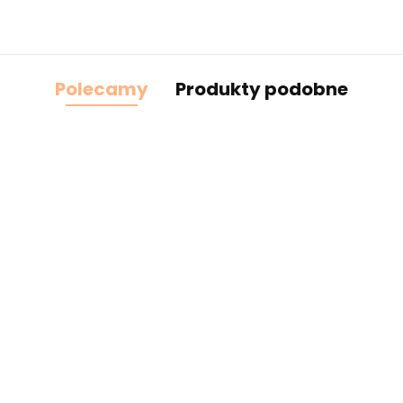
Polecamy
Produkty podobne
cz
Żółta taśma ozdobna z