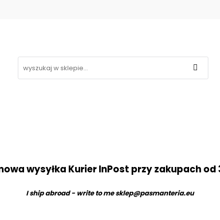
Koronki
Hafty
Aplikacje
Gipiury
Inne
g
Kontakt
❤
likacje
Gipiury
Inne
Nowości
Promocje
B
owa wysyłka Kurier InPost przy zakupach od 
I ship abroad - write to me
sklep@pasmanteria.eu