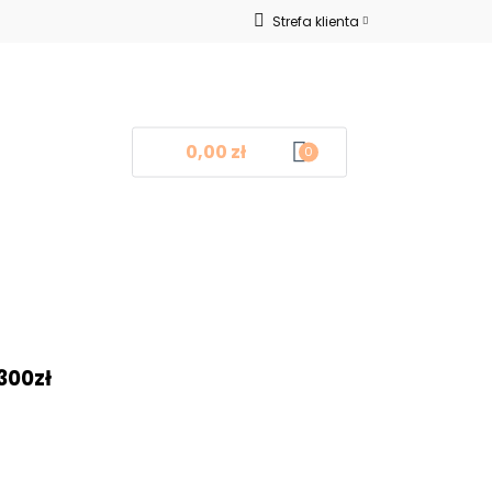
Strefa klienta
Nowości
Zaloguj się
Zarejestruj się
Dodaj zgłoszenie
0,00 zł
0
log
Kontakt
❤
300zł