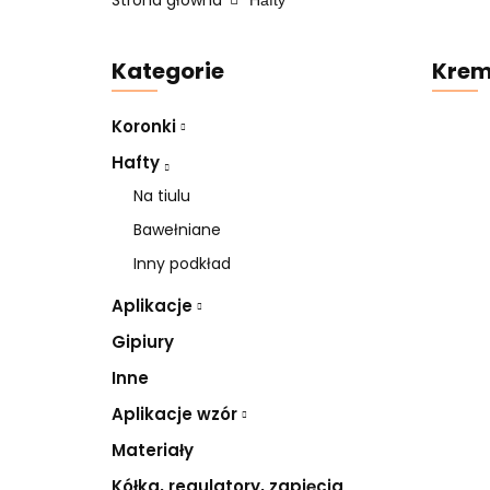
Strona główna
Hafty
Kategorie
Krem
Koronki
Hafty
Na tiulu
Bawełniane
Inny podkład
Aplikacje
Gipiury
Inne
Aplikacje wzór
Materiały
Kółka, regulatory, zapięcia