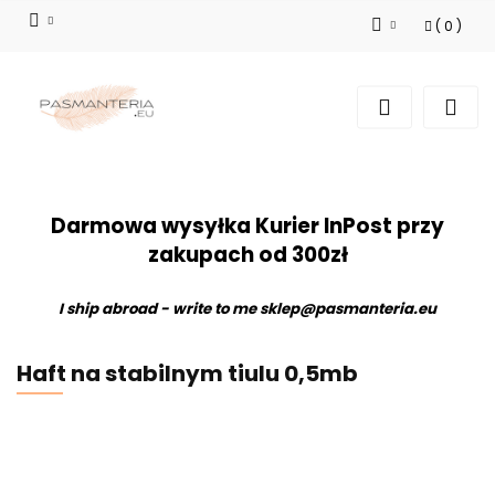
(
0
)
Zaloguj się
Zarejestruj się
Dodaj zgłoszenie
Darmowa wysyłka Kurier InPost przy
zakupach od 300zł
I ship abroad - write to me
sklep@pasmanteria.eu
Haft na stabilnym tiulu 0,5mb