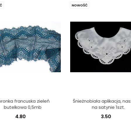
Ć
NOWOŚĆ
oronka francuska zieleń
Śnieżnobiała aplikacja, na
butelkowa 0,5mb
na satynie 1szt.
4.80
3.50