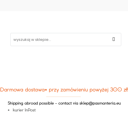
Koronki
Hafty
Aplikacje
Gipiury
Inne
g
Kontakt
❤
likacje
Gipiury
Inne
Nowości
Promocje
B