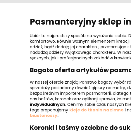
Pasmanteryjny sklep i
Ubiór to najprostszy sposób na wyrażenie siebie. 
komfortowo. Równie ważnym elementem kreacji są d
odzież, bądź dodają jej charakteru, przełamują
nadadzą odzieży wyjątkowego charakteru. W nas
ręcznych, jak i profesjonalnych zakładów krawieck
Bogata oferta artykułów pasma
W naszej ofercie znajdą Państwo bogaty wybór r
sprzedaży posiadamy również gipiury na metry, d
bezpośrednim importerem pasmanterii, dlatego 
nas haftów, koronek oraz aplikacji sprawia, że ma
indywidualnych
. Cenimy sobie czas naszych Kli
tego proponujemy
kleje do tkanin na zimno
i n
biustonoszy
.
Koronki i taśmy ozdobne do suk