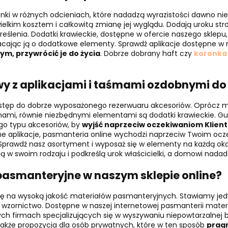
onki w różnych odcieniach, które nadadzą wyrazistości dawno ni
wielkim kosztem i całkowitą zmianę jej wyglądu. Dodają uroku s
lenia. Dodatki krawieckie, dostępne w ofercie naszego sklepu,
cając ją o dodatkowe elementy. Sprawdź aplikacje dostępne w 
m, przywrócić je do życia
. Dobrze dobrany haft czy
koronka
wy z aplikacjami i taśmami ozdobnymi do
dostęp do dobrze wyposażonego rezerwuaru akcesoriów. Oprócz ma
nami, równie niezbędnymi elementami są dodatki krawieckie. Guzi
ego typu akcesoriów, by
wyjść naprzeciw oczekiwaniom Klien
żne aplikacje, pasmanteria online wychodzi naprzeciw Twoim oc
 Sprawdź nasz asortyment i wyposaż się w elementy na każdą ok
ą w swoim rodzaju i podkreślą urok właścicielki, a domowi nada
pasmanteryjne w naszym sklepie online?
 się na wysoką jakość materiałów pasmanteryjnych. Stawiamy je
 wzornictwo. Dostępne w naszej internetowej pasmanterii mate
ych firmach specjalizujących się w wyszywaniu niepowtarzalnej bie
 także propozycja dla osób prywatnych, które w ten sposób
prag