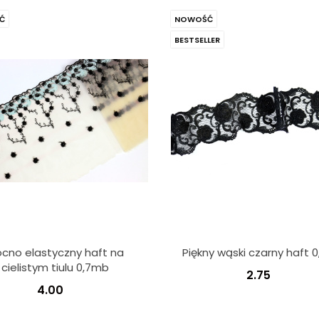
Ć
NOWOŚĆ
BESTSELLER
cno elastyczny haft na
Piękny wąski czarny haft 
cielistym tiulu 0,7mb
2.75
4.00