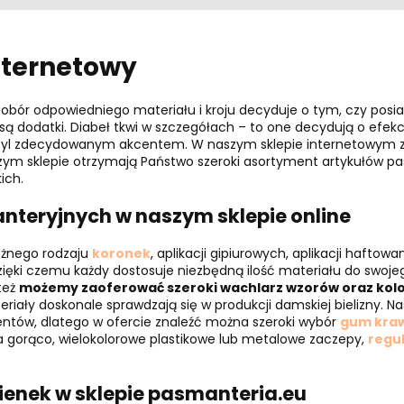
nternetowy
Dobór odpowiedniego materiału i kroju decyduje o tym, czy posiad
odatki. Diabeł tkwi w szczegółach – to one decydują o efekcie, 
c styl zdecydowanym akcentem. W naszym sklepie internetowym 
zym sklepie otrzymają Państwo szeroki asortyment artykułów 
ich.
nteryjnych w naszym sklepie online
óżnego rodzaju
koronek
, aplikacji gipiurowych, aplikacji haftow
zięki czemu każdy dostosuje niezbędną ilość materiału do swoje
też
możemy zaoferować szeroki wachlarz wzorów oraz kol
teriały doskonale sprawdzają się w produkcji damskiej bielizny. N
entów, dlatego w ofercie znaleźć można szeroki wybór
gum kraw
a gorąco, wielokolorowe plastikowe lub metalowe zaczepy,
regul
ienek w sklepie pasmanteria.eu