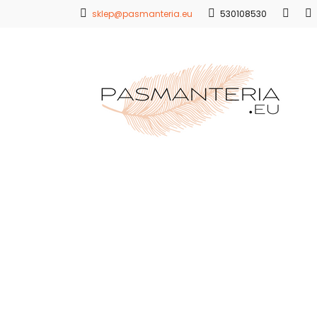
sklep@pasmanteria.eu
530108530
Strona Główna
Promocje
Blo
Strona Główna
Koronki
Hafty
Ap