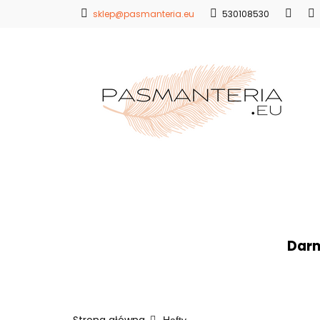
sklep@pasmanteria.eu
530108530
Strona Główna
Promocje
Blo
Strona Główna
Koronki
Hafty
Ap
Darm