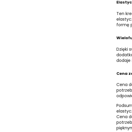
Elastyc
Ten kre
elastyc
formę p
Wielof
Dzięki 
dodatka
dodaje 
Cena z
Cena do
potrzeb
odpowie
Podsumo
elastyc
Cena do
potrzeb
piękny