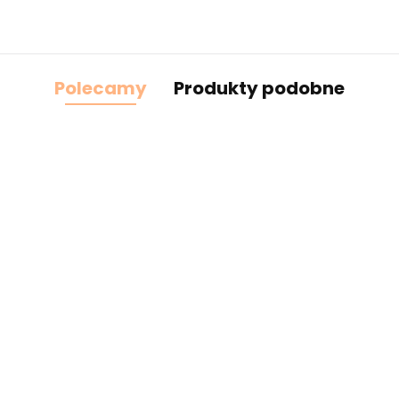
Polecamy
Produkty podobne
cz
Żółta taśma ozdobna z