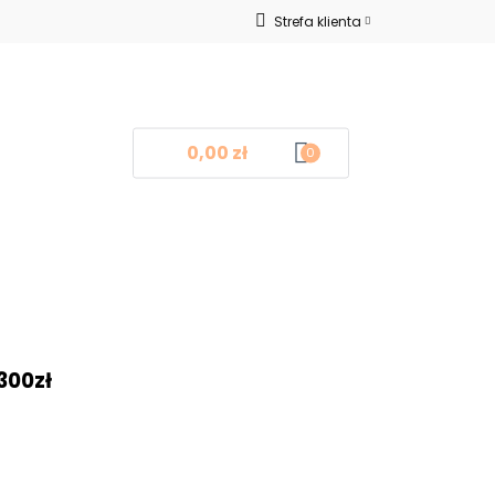
Strefa klienta
Nowości
Zaloguj się
Zarejestruj się
Dodaj zgłoszenie
0,00 zł
0
log
Kontakt
❤
300zł