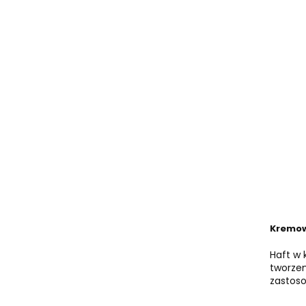
Kremow
Haft w 
tworzen
zastos