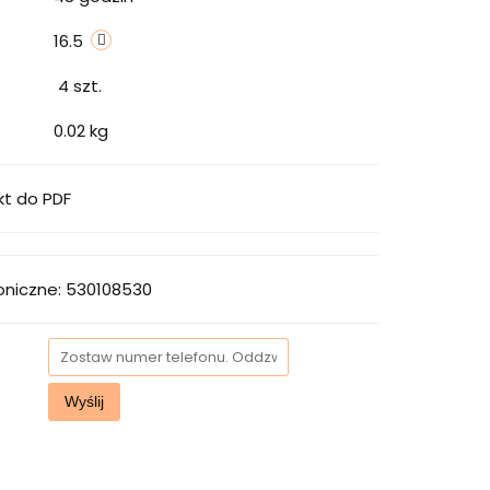
16.5
4
szt.
0.02 kg
kt do PDF
oniczne: 530108530
Wyślij