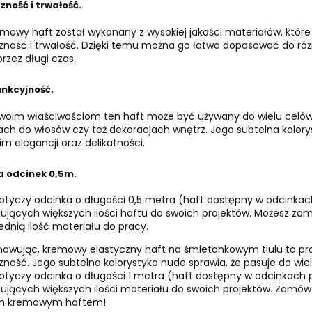
zność i trwałość.
mowy haft został wykonany z wysokiej jakości materiałów, które 
zność i trwałość. Dzięki temu można go łatwo dopasować do ró
rzez długi czas.
unkcyjność.
swoim właściwościom ten haft może być używany do wielu celów. 
ch do włosów czy też dekoracjach wnętrz. Jego subtelna kolorysty
im elegancji oraz delikatności.
a odcinek 0,5m.
tyczy odcinka o długości 0,5 metra (haft dostępny w odcinkach
ujących większych ilości haftu do swoich projektów. Możesz zamó
dnią ilość materiału do pracy.
wując, kremowy elastyczny haft na śmietankowym tiulu to produ
zność. Jego subtelna kolorystyka nude sprawia, że pasuje do wiel
tyczy odcinka o długości 1 metra (haft dostępny w odcinkach p
ujących większych ilości materiału do swoich projektów. Zamów j
m kremowym haftem!