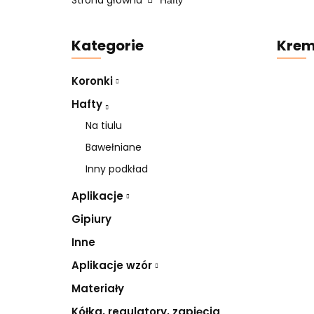
Strona główna
Hafty
Kategorie
Krem
Koronki
Hafty
Na tiulu
Bawełniane
Inny podkład
Aplikacje
Gipiury
Inne
Aplikacje wzór
Materiały
Kółka, regulatory, zapięcia