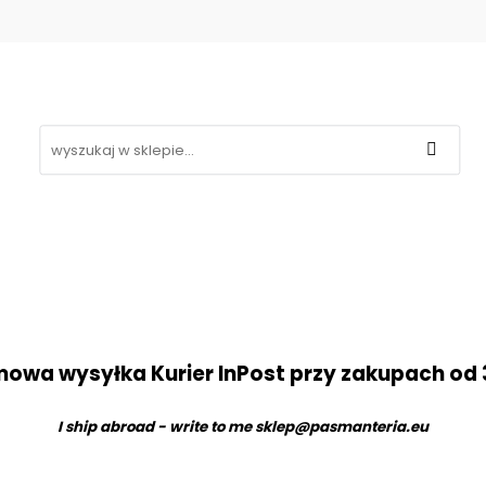
Koronki
Hafty
Aplikacje
Gipiury
Inne
g
Kontakt
❤
likacje
Gipiury
Inne
Nowości
Promocje
B
owa wysyłka Kurier InPost przy zakupach od 
I ship abroad - write to me
sklep@pasmanteria.eu