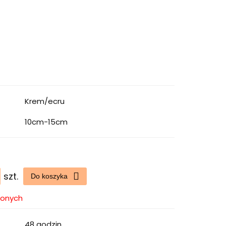
Krem/ecru
10cm-15cm
szt.
Do koszyka
ionych
48 godzin