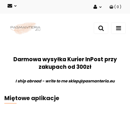
(
0
)
Zaloguj się
Zarejestruj się
Dodaj zgłoszenie
Darmowa wysyłka Kurier InPost przy
zakupach od 300zł
I ship abroad - write to me
sklep@pasmanteria.eu
Miętowe aplikacje