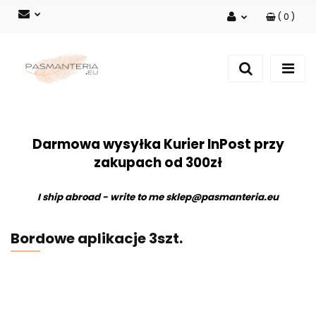
(
0
)
Zaloguj się
Zarejestruj się
Dodaj zgłoszenie
Darmowa wysyłka Kurier InPost przy
zakupach od 300zł
I ship abroad - write to me
sklep@pasmanteria.eu
Bordowe aplikacje 3szt.