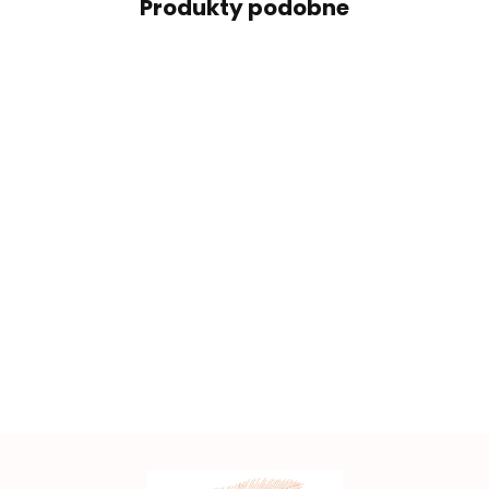
Produkty podobne
Piękna
Żółta
Szeroki
Bł
brązowa
Szeroka
taśma
miękki
apl
koronka
elastyczna
ozdobna
czerwony
3.50
2.00
4.50
pas
w kwiaty
koronka
z
Małe
haft
2
5.00
na
0,5mb
0,5mb
oczkami,
pomarańczowe
0,5mb
1
sztywna
kokardki do
0.58
1mb
naszycia 1szt.