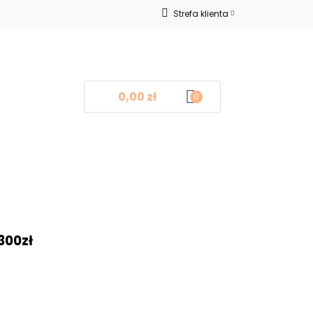
Strefa klienta
Nowości
Zaloguj się
Zarejestruj się
Dodaj zgłoszenie
0,00 zł
0
log
Kontakt
❤
300zł