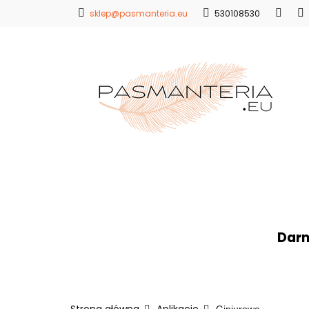
sklep@pasmanteria.eu
530108530
Strona Główna
Promocje
Blo
Strona Główna
Koronki
Hafty
Ap
Darm