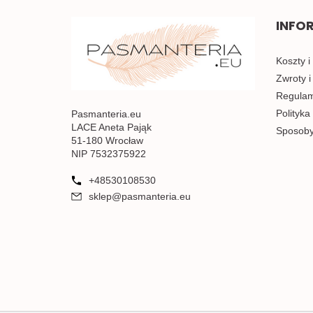
INFO
Koszty i
Zwroty i
Regulami
Polityka
Pasmanteria.eu
LACE Aneta Pająk
Sposoby
51-180 Wrocław
NIP 7532375922
+48530108530
sklep@pasmanteria.eu