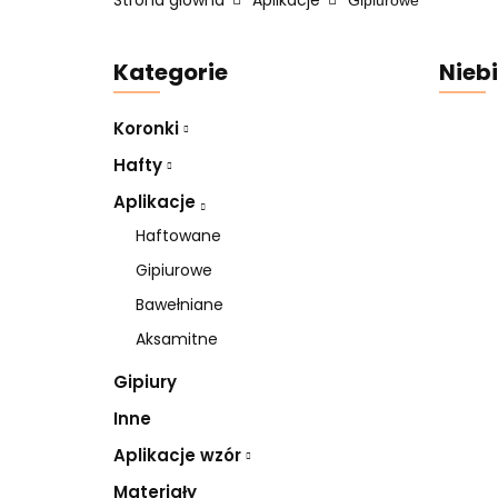
Strona główna
Aplikacje
Gipiurowe
Kategorie
Niebi
Koronki
Hafty
Aplikacje
Haftowane
Gipiurowe
Bawełniane
Aksamitne
Gipiury
Inne
Aplikacje wzór
Materiały