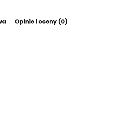
wa
Opinie i oceny (0)