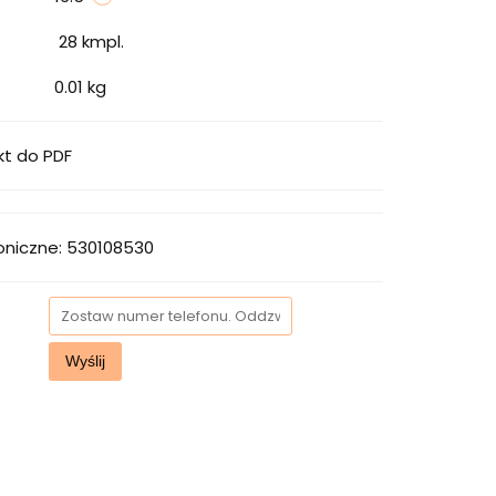
28
kmpl.
0.01 kg
kt do PDF
oniczne: 530108530
Wyślij