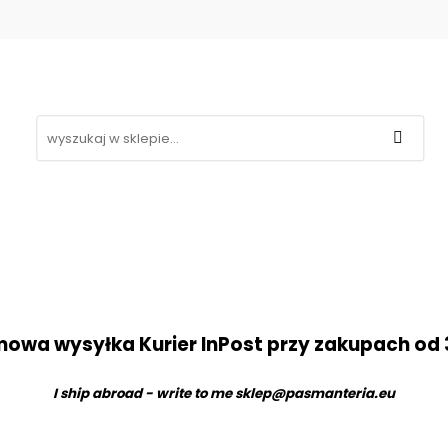
Koronki
Hafty
Aplikacje
Gipiury
Inne
g
Kontakt
❤
likacje
Gipiury
Inne
Nowości
Promocje
B
owa wysyłka Kurier InPost przy zakupach od 
I ship abroad - write to me
sklep@pasmanteria.eu