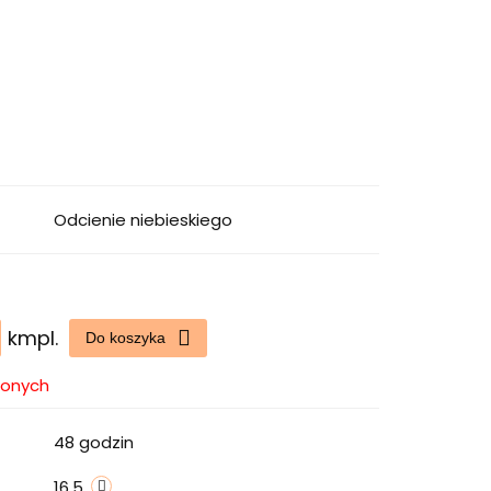
Odcienie niebieskiego
kmpl.
Do koszyka
ionych
48 godzin
16.5