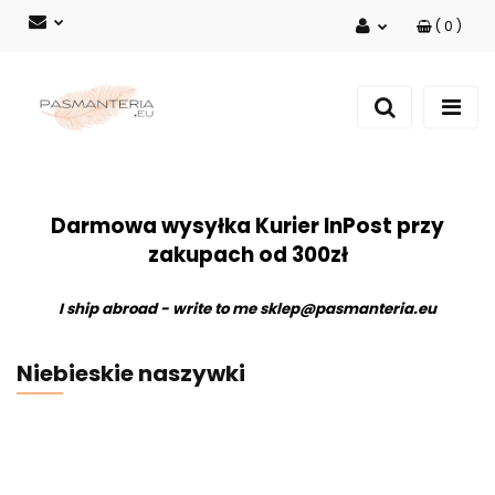
(
0
)
Zaloguj się
Zarejestruj się
Dodaj zgłoszenie
Darmowa wysyłka Kurier InPost przy
zakupach od 300zł
I ship abroad - write to me
sklep@pasmanteria.eu
Niebieskie naszywki