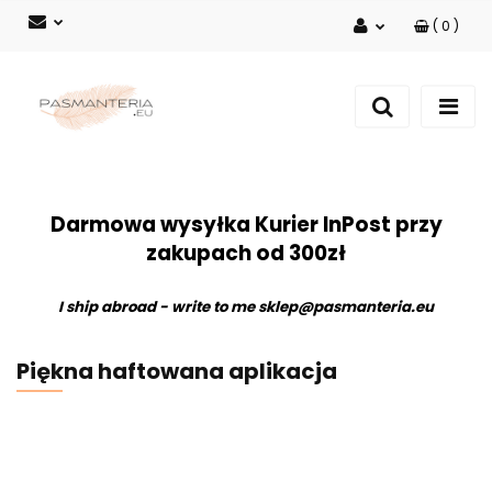
(
0
)
Zaloguj się
Zarejestruj się
Dodaj zgłoszenie
Darmowa wysyłka Kurier InPost przy
zakupach od 300zł
I ship abroad - write to me
sklep@pasmanteria.eu
Piękna haftowana aplikacja