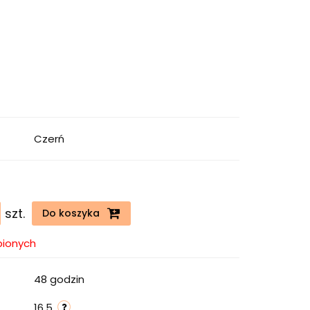
Czerń
szt.
Do koszyka
bionych
48 godzin
16.5