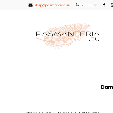
sklep@pasmanteria.eu
530108530
Strona Główna
Nowości
Pr
Strona Główna
Koronki
Hafty
Darm