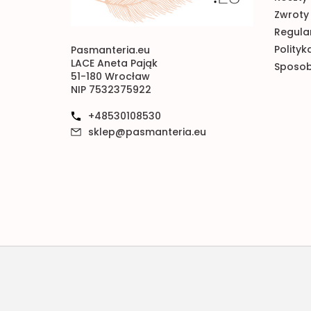
Zwroty 
Regulam
Polityk
Pasmanteria.eu
LACE Aneta Pająk
Sposob
51-180 Wrocław
NIP 7532375922
+48530108530
sklep@pasmanteria.eu