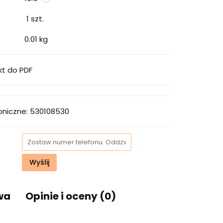
1
szt.
0.01 kg
kt do PDF
oniczne: 530108530
Wyślij
wa
Opinie i oceny (0)