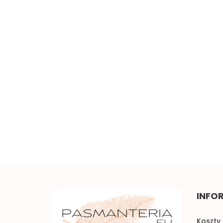
Szeroka elastyczna
koronka 0,5mb
Piękna brązowa koronka
w kwiaty 0,5mb
5.00
3.50
INFO
Koszty 