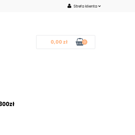
Strefa klienta
Inne
Zaloguj się
Zarejestruj się
Dodaj zgłoszenie
0,00 zł
0
mocje
Blog
Kontakt
❤
300zł