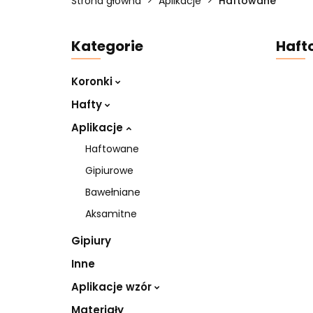
Strona główna
Aplikacje
Haftowane
Kategorie
Haft
Koronki
Hafty
Aplikacje
Haftowane
Gipiurowe
Bawełniane
Aksamitne
Gipiury
Inne
Aplikacje wzór
Materiały