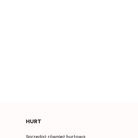
Szeroki miękki
erwony haft 0,5mb
Błękitne aplikacje,
4.50
pastelowe naszywki 1para
2.00
HURT
Sprzedaż również hurtowa