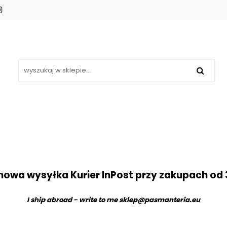
Koronki
Hafty
Aplikacje
Gipiury
omocje
Blog
Kontakt
❤
Aplikacje
Gipiury
Inne
Nowości
Pro
owa wysyłka Kurier InPost przy zakupach od 
I ship abroad - write to me
sklep@pasmanteria.eu