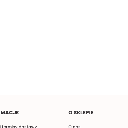
cz
Żółta taśma ozdobna z
Małe pomarańczowe
oczkami, sztywna 1mb
kokardki do naszycia 1szt.
2.00
0.58
RMACJE
O SKLEPIE
i terminy dostawy
O nas