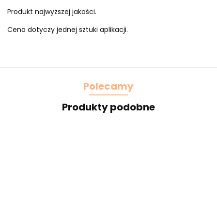
Produkt najwyższej jakości.
Cena dotyczy jednej sztuki aplikacji.
Polecamy
Produkty podobne
Piękna
Żółta
Szeroki
Bł
brązowa
Szeroka
taśma
miękki
apl
koronka
elastyczna
ozdobna
czerwony
3.50
2.00
4.50
pas
w kwiaty
koronka