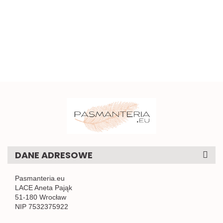
z
Małe
haft
2
5.00
na
0,5mb
0,5mb
oczkami,
pomarańczowe
0,5mb
1
sztywna
kokardki do
0.58
1mb
naszycia 1szt.
DANE ADRESOWE
Pasmanteria.eu
LACE Aneta Pająk
51-180 Wrocław
NIP 7532375922