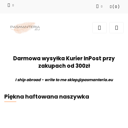
(
0
)
Zaloguj się
Zarejestruj się
Dodaj zgłoszenie
Darmowa wysyłka Kurier InPost przy
zakupach od 300zł
I ship abroad - write to me
sklep@pasmanteria.eu
Piękna haftowana naszywka