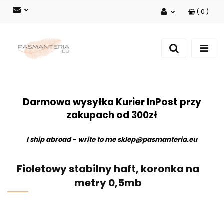
(
0
)
Zaloguj się
Zarejestruj się
Dodaj zgłoszenie
Darmowa wysyłka Kurier InPost przy
zakupach od 300zł
I ship abroad - write to me
sklep@pasmanteria.eu
Fioletowy stabilny haft, koronka na
metry 0,5mb