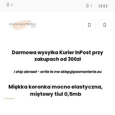
(
0
)
Zaloguj się
Zarejestruj się
Dodaj zgłoszenie
Darmowa wysyłka Kurier InPost przy
zakupach od 300zł
I ship abroad - write to me
sklep@pasmanteria.eu
Miękka koronka mocno elastyczna,
miętowy tiul 0,5mb