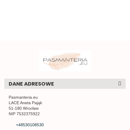
0,5mb
1
sztywna
kokardki do
0.58
1mb
naszycia 1szt.
DANE ADRESOWE
Pasmanteria.eu
LACE Aneta Pająk
51-180 Wrocław
NIP 7532375922
+48530108530