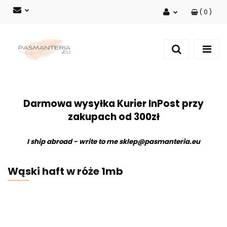
(
0
)
Zaloguj się
Zarejestruj się
Dodaj zgłoszenie
Darmowa wysyłka Kurier InPost przy
zakupach od 300zł
I ship abroad - write to me
sklep@pasmanteria.eu
Wąski haft w róże 1mb