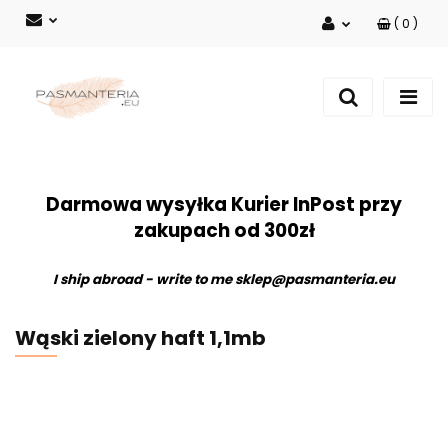
(
0
)
Zaloguj się
Zarejestruj się
Dodaj zgłoszenie
Darmowa wysyłka Kurier InPost przy
zakupach od 300zł
I ship abroad - write to me
sklep@pasmanteria.eu
Wąski zielony haft 1,1mb