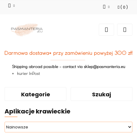
(
0
)
Zaloguj się
Zarejestruj się
Dodaj zgłoszenie
Kategorie
Szukaj
Aplikacje krawieckie